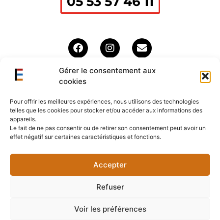
05 53 57 46 11
Gérer le consentement aux
cookies
Pour offrir les meilleures expériences, nous utilisons des technologies
telles que les cookies pour stocker et/ou accéder aux informations des
MENTIONS LÉGALES ET CGU
appareils.
Le fait de ne pas consentir ou de retirer son consentement peut avoir un
effet négatif sur certaines caractéristiques et fonctions.
PLAN DU SITE
POLITIQUE DE COOKIES
Accepter
Copyright © 2026 EDBP 24 | Réalisé par Com'libri & Beedigicom
Refuser
Voir les préférences